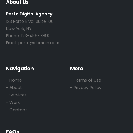
About Us
Porto Digital Agency
123 Porto Blvd, Suite 100
New York, NY
Phone:
123-456-7890
Email:
porto@domain.com
Navigation
More
- Home
- Terms of Use
- About
- Privacy Policy
- Services
- Work
- Contact
FAQs