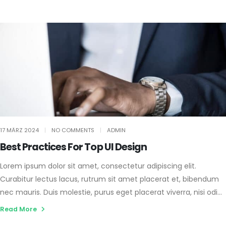
17 MÄRZ 2024
NO COMMENTS
ADMIN
Best Practices For Top UI Design
Lorem ipsum dolor sit amet, consectetur adipiscing elit.
Curabitur lectus lacus, rutrum sit amet placerat et, bibendum
nec mauris. Duis molestie, purus eget placerat viverra, nisi odio
gravida sapien, congue tincidunt nisl ante nec tellus.
Read More
Vestibulum ante ipsum primis in faucibus orci luctus et ultrices